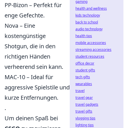
gaming
PP-Bizon – Perfekt für
health and wellness
enge Gefechte.
kids technology
back to school
Nova – Eine
audio technology
kostengünstige
health tips
mobile accessories
Shotgun, die in den
streaming accessories
richtigen Händen
student resources
office decor
verheerend sein kann.
student gifts
MAC-10 – Ideal für
tech gifts
wearables
aggressive Spielstile und
travel
kurze Entfernungen.
travel gear
travel gadgets
.
travel gifts
Um deinen Spaß bei
vlogging tips
lighting tips