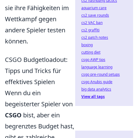
cs2 flashbang tactics
sie ihre Fähigkeiten im
aquarium care
cs2 save rounds
Wettkampf gegen
cs2 VAC ban
andere Spieler testen
cs2 graffiti
cs2 patch notes
können.
boxing
cutting diet
CSGO Budgetloadout:
csgo AWP tips
language learning
Tipps und Tricks für
csgo pre-round setups
effektives Spielen
csgo Anubis guide
big data analytics
Wenn du ein
View all tags
begeisterter Spieler von
CSGO
bist, aber ein
begrenztes Budget hast,
gibt es zahlreiche