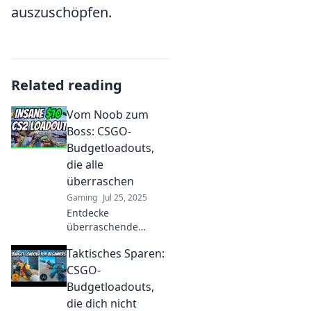
auszuschöpfen.
Related reading
Vom Noob zum
Boss: CSGO-
Budgetloadouts,
die alle
überraschen
Gaming
Jul 25, 2025
Entdecke
überraschende
Budget-Loadouts für
Taktisches Sparen:
CSGO und werde vom
Noob zum Boss –
CSGO-
starte jetzt in deine
Budgetloadouts,
Gaming-
die dich nicht
Erfolgsgeschichte!