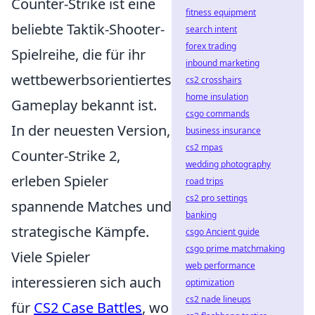
Counter-Strike ist eine
fitness equipment
beliebte Taktik-Shooter-
search intent
forex trading
Spielreihe, die für ihr
inbound marketing
wettbewerbsorientiertes
cs2 crosshairs
home insulation
Gameplay bekannt ist.
csgo commands
In der neuesten Version,
business insurance
cs2 mpas
Counter-Strike 2,
wedding photography
erleben Spieler
road trips
cs2 pro settings
spannende Matches und
banking
strategische Kämpfe.
csgo Ancient guide
csgo prime matchmaking
Viele Spieler
web performance
interessieren sich auch
optimization
cs2 nade lineups
für
CS2 Case Battles
, wo