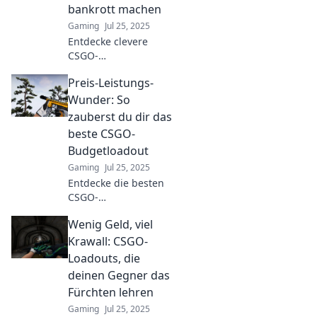
bankrott machen
Gaming
Jul 25, 2025
Entdecke clevere
CSGO-
Budgetloadouts, die
Preis-Leistungs-
dein Gameplay
verbessern und
Wunder: So
deinen Geldbeutel
zauberst du dir das
schonen! Gewinne
beste CSGO-
ohne Pleite!
Budgetloadout
Gaming
Jul 25, 2025
Entdecke die besten
CSGO-
Budgetloadouts! Hol
Wenig Geld, viel
dir Tipps für
unschlagbare Preise
Krawall: CSGO-
und steigere dein
Loadouts, die
Spielniveau ohne
deinen Gegner das
teure Ausrüstung!
Fürchten lehren
Gaming
Jul 25, 2025