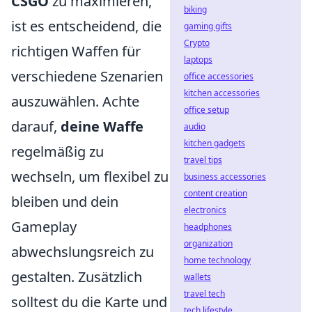
CSGO
zu maximieren,
biking
ist es entscheidend, die
gaming gifts
Crypto
richtigen Waffen für
laptops
verschiedene Szenarien
office accessories
kitchen accessories
auszuwählen. Achte
office setup
darauf,
deine Waffe
audio
kitchen gadgets
regelmäßig zu
travel tips
wechseln, um flexibel zu
business accessories
content creation
bleiben und dein
electronics
Gameplay
headphones
organization
abwechslungsreich zu
home technology
gestalten. Zusätzlich
wallets
travel tech
solltest du die Karte und
tech lifestyle