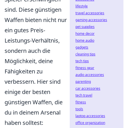
lifestyle
sind. Diese günstigen
travel accessories
Waffen bieten nicht nur
gaming accessories
pet supplies
ein gutes Preis-
home decor
Leistungs-Verhältnis,
home audio
gadgets
sondern auch die
cleaning tips
Möglichkeit, deine
tech tips
fitness gear
Fähigkeiten zu
audio accessories
verbessern. Hier sind
parenting
car accessories
einige der besten
tech travel
günstigen Waffen, die
fitness
tools
du in deinem Arsenal
laptop accessories
haben solltest:
office organization