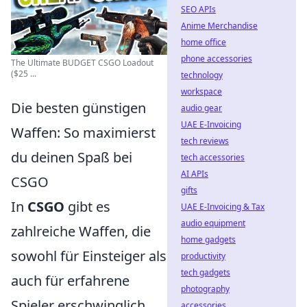
SEO APIs
Anime Merchandise
home office
phone accessories
The Ultimate BUDGET CSGO Loadout
($25 ...
technology
workspace
Die besten günstigen
audio gear
UAE E-Invoicing
Waffen: So maximierst
tech reviews
du deinen Spaß bei
tech accessories
AI APIs
CSGO
gifts
In
CSGO
gibt es
UAE E-Invoicing & Tax
audio equipment
zahlreiche Waffen, die
home gadgets
sowohl für Einsteiger als
productivity
tech gadgets
auch für erfahrene
photography
Spieler erschwinglich
accessories