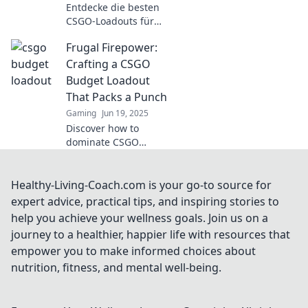
Entdecke die besten
CSGO-Loadouts für
kleines Geld und
Frugal Firepower:
schlage deine Gegner
mit Stil. Hol dir die
Crafting a CSGO
Tipps, die du
Budget Loadout
brauchst, um zu
That Packs a Punch
gewinnen!
Gaming
Jun 19, 2025
Discover how to
dominate CSGO
without breaking the
bank! Unleash
powerful budget
Healthy-Living-Coach.com is your go-to source for
loadouts that pack a
expert advice, practical tips, and inspiring stories to
punch and boost your
help you achieve your wellness goals. Join us on a
gameplay!
journey to a healthier, happier life with resources that
empower you to make informed choices about
nutrition, fitness, and mental well-being.