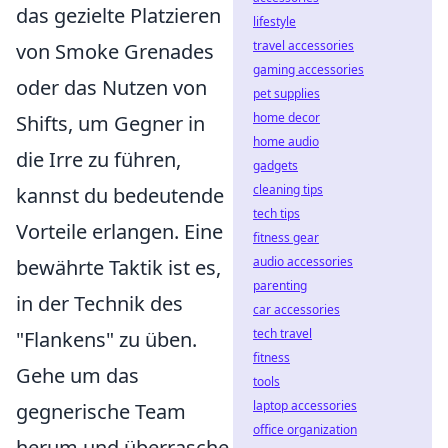
das gezielte Platzieren
lifestyle
travel accessories
von Smoke Grenades
gaming accessories
oder das Nutzen von
pet supplies
home decor
Shifts, um Gegner in
home audio
die Irre zu führen,
gadgets
cleaning tips
kannst du bedeutende
tech tips
Vorteile erlangen. Eine
fitness gear
audio accessories
bewährte Taktik ist es,
parenting
in der Technik des
car accessories
tech travel
"Flankens" zu üben.
fitness
Gehe um das
tools
laptop accessories
gegnerische Team
office organization
herum und überrasche