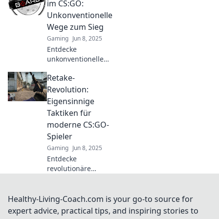
strategies and tips
im CS:GO:
to dominate the
Unkonventionelle
match and turn the
Wege zum Sieg
tables in your favor!
Gaming
Jun 8, 2025
Entdecke
unkonventionelle
Strategien für den
Retake-
Sieg in CS:GO! Lass
dich von kreativen
Revolution:
Rettungsaktionen
Eigensinnige
inspirieren und
Taktiken für
hebe dein Spiel auf
moderne CS:GO-
die nächste Stufe!
Spieler
Gaming
Jun 8, 2025
Entdecke
revolutionäre
Taktiken für CS:GO!
Meistern Sie das
Spiel mit
Healthy-Living-Coach.com is your go-to source for
einzigartigen
expert advice, practical tips, and inspiring stories to
Strategien und