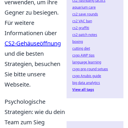
cs2 flashbang tactics
verwenden, um ihre
aquarium care
Gegner zu besiegen.
cs2 save rounds
cs2 VAC ban
Für weitere
cs2 graffiti
Informationen über
cs2 patch notes
boxing
CS2-Gehäuseöffnung
cutting diet
und die besten
csgo AWP tips
language learning
Strategien, besuchen
csgo pre-round setups
Sie bitte unsere
csgo Anubis guide
big data analytics
Webseite.
View all tags
Psychologische
Strategien: wie du dein
Team zum Sieg