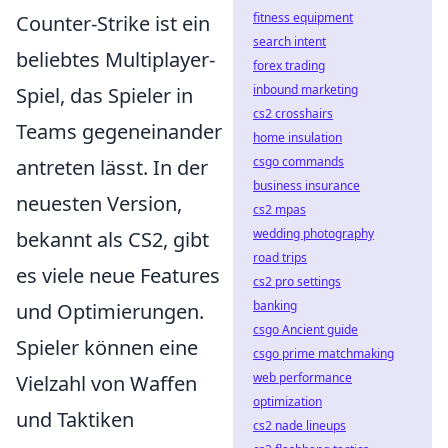
fitness equipment
Counter-Strike ist ein
search intent
beliebtes Multiplayer-
forex trading
inbound marketing
Spiel, das Spieler in
cs2 crosshairs
Teams gegeneinander
home insulation
csgo commands
antreten lässt. In der
business insurance
neuesten Version,
cs2 mpas
wedding photography
bekannt als CS2, gibt
road trips
es viele neue Features
cs2 pro settings
banking
und Optimierungen.
csgo Ancient guide
Spieler können eine
csgo prime matchmaking
web performance
Vielzahl von Waffen
optimization
und Taktiken
cs2 nade lineups