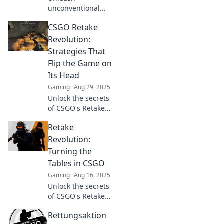
unconventional
tactics in CSGO!
CSGO Retake
Discover strategies
that guarantee to
Revolution:
turn the tide and
Strategies That
elevate your
Flip the Game on
gameplay. Join the
Its Head
Retake Rumble now!
Gaming
Aug 29, 2025
Unlock the secrets
of CSGO's Retake
Revolution! Discover
Retake
game-changing
strategies that will
Revolution:
turn the tide in your
Turning the
favor and dominate
Tables in CSGO
the competition!
Gaming
Aug 16, 2025
Unlock the secrets
of CSGO's Retake
Revolution! Discover
Rettungsaktion
game-changing