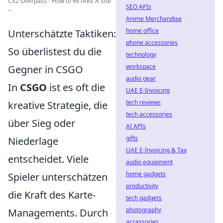
CS2 Overpass - How to RETAKE A Site
SEO APIs
...
Anime Merchandise
home office
Unterschätzte Taktiken:
phone accessories
So überlistest du die
technology
workspace
Gegner in CSGO
audio gear
In
CSGO
ist es oft die
UAE E-Invoicing
tech reviews
kreative Strategie, die
tech accessories
über Sieg oder
AI APIs
gifts
Niederlage
UAE E-Invoicing & Tax
entscheidet. Viele
audio equipment
home gadgets
Spieler unterschätzen
productivity
die Kraft des Karte-
tech gadgets
photography
Managements. Durch
accessories