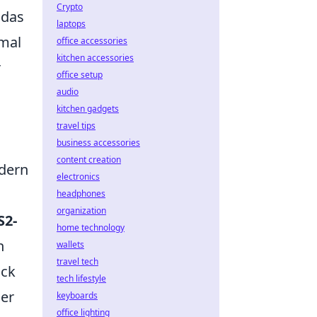
Crypto
 das
laptops
nmal
office accessories
kitchen accessories
r
office setup
audio
kitchen gadgets
travel tips
business accessories
content creation
rdern
electronics
headphones
organization
S2-
home technology
n
wallets
travel tech
ack
tech lifestyle
der
keyboards
office lighting