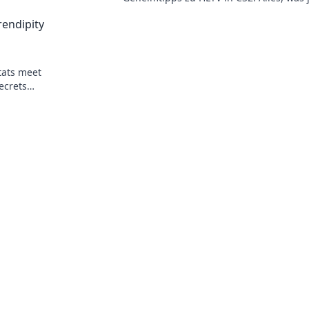
Gamer wissen muss, wartet hier auf dic
rendipity
tats meet
ecrets
your