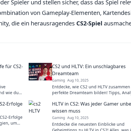
er Spieler und stellen sicher, dass das Spiel rel
 Kombination von Gameplay-Elementen, Kartendes
ity, die ein herausragendes
CS2-Spiel
ausmache
e für CS2-
CS2 und HLTV: Ein unschlagbares
Dreamteam
Gaming
Aug 10, 2025
ive
Entdecke, wie CS2 und HLTV zusammen
und wie du
perfekte Dreamteam bilden! Tipps, Ana
tiken und
und mehr für echte Gaming-Fans!
S2-Erfolge
HLTV in CS2: Was jeder Gamer unb
wissen muss
CS2-Erfolge
Gaming
Aug 10, 2025
egien, um
Entdecke die neuesten Einblicke und
vel zu
Geheimtipps zu HLTV in CS2! Alles, was 