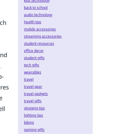
kids technology
back to school
audio technology
ich
health tips
mobile accessories
streaming accessories
student resources
office decor
nd
student gifts
,
tech gifts
wearables
p-
travel
eres
travel gear
travel gadgets
e
travel gifts
ll
vlogging tips
lighting tips
biking
gaming gifts