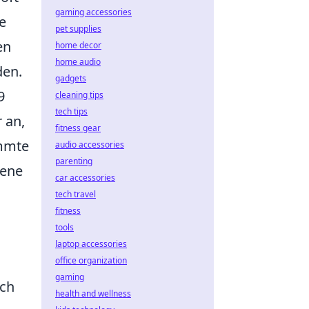
gaming accessories
e
pet supplies
en
home decor
home audio
den.
gadgets
9
cleaning tips
tech tips
 an,
fitness gear
immte
audio accessories
parenting
dene
car accessories
tech travel
fitness
tools
laptop accessories
office organization
gaming
uch
health and wellness