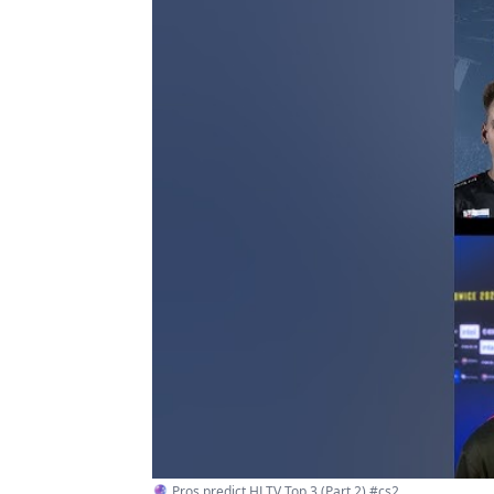
🔮 Pros predict HLTV Top 3 (Part 2) #cs2 ...