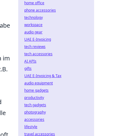
home office
phone accessories
technology
gabe
workspace
audio gear
UAE E-Invoicing
tech reviews
tech accessories
n im
AI APIs
.B.
gifts
UAE E-Invoicing & Tax
audio equipment
home gadgets
productivity
d
tech gadgets
le
photography
accessories
lifestyle
oft
travel accessories