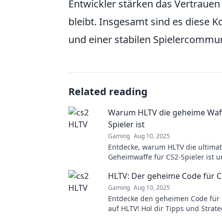
Entwickler stärken das Vertrauen d
bleibt. Insgesamt sind es diese
und einer stabilen Spielercommun
Related reading
Warum HLTV die geheime Waff
Spieler ist
Gaming
Aug 10, 2025
Entdecke, warum HLTV die ultimat
Geheimwaffe für CS2-Spieler ist 
deine Skills mit den besten Statis
HLTV: Der geheime Code für C
Analysen optimierst!
Gaming
Aug 10, 2025
Entdecke den geheimen Code für 
auf HLTV! Hol dir Tipps und Strat
dein Gameplay auf das nächste Le