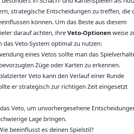
h besonders in Schach- und Kartenspielen als nütz
ern, strategische Entscheidungen zu treffen, die
beeinflussen können. Um das Beste aus diesem
eler darauf achten, ihre
Veto-Optionen
weise z
um das Veto-System optimal zu nutzen:
wendung eines Vetos sollte man das Spielverhalt
bevorzugten Züge oder Karten zu erkennen.
platzierter Veto kann den Verlauf einer Runde
te er strategisch zur richtigen Zeit eingesetzt
e das Veto, um unvorhergesehene Entscheidunge
 schwierige Lage bringen.
e beeinflusst es deinen Spielstil?