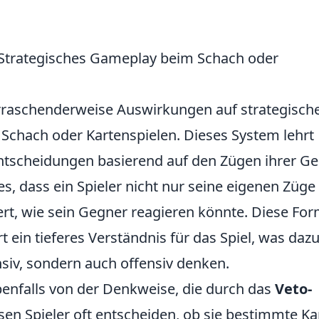
 Strategisches Gameplay beim Schach oder
rraschenderweise Auswirkungen auf strategisch
Schach oder Kartenspielen. Dieses System lehrt
Entscheidungen basierend auf den Zügen ihrer G
es, dass ein Spieler nicht nur seine eigenen Züge
ert, wie sein Gegner reagieren könnte. Diese Fo
 ein tieferes Verständnis für das Spiel, was daz
ensiv, sondern auch offensiv denken.
ebenfalls von der Denkweise, die durch das
Veto-
sen Spieler oft entscheiden, ob sie bestimmte Ka