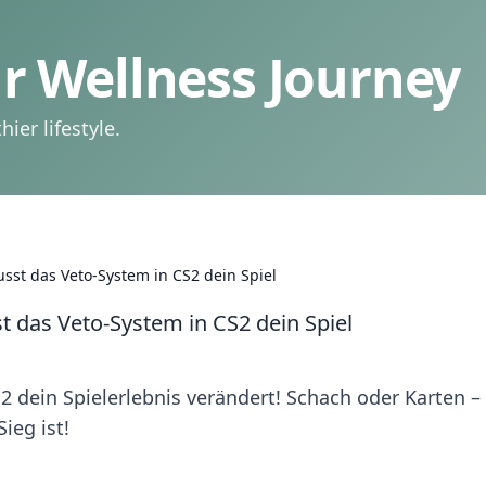
 Wellness Journey
ier lifestyle.
usst das Veto-System in CS2 dein Spiel
t das Veto-System in CS2 dein Spiel
2 dein Spielerlebnis verändert! Schach oder Karten –
ieg ist!