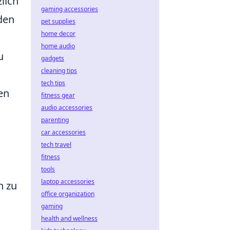
lich
gaming accessories
 den
pet supplies
home decor
home audio
u
gadgets
cleaning tips
tech tips
en
fitness gear
audio accessories
parenting
car accessories
tech travel
fitness
tools
laptop accessories
n zu
office organization
gaming
health and wellness