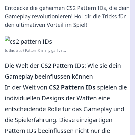
Entdecke die geheimen CS2 Pattern IDs, die dein
Gameplay revolutionieren! Hol dir die Tricks für
den ultimativen Vorteil im Spiel!
Is this true? Pattern 0 in my galil : r ...
Die Welt der CS2 Pattern IDs: Wie sie dein
Gameplay beeinflussen können
In der Welt von
CS2 Pattern IDs
spielen die
individuellen Designs der Waffen eine
entscheidende Rolle für das Gameplay und
die Spielerfahrung. Diese einzigartigen
Pattern IDs beeinflussen nicht nur die