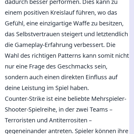
dadurch besser performen. Dies kann zu
einem positiven Kreislauf führen, wo das
Gefühl, eine einzigartige Waffe zu besitzen,
das Selbstvertrauen steigert und letztendlich
die Gameplay-Erfahrung verbessert. Die
Wahl des richtigen Patterns kann somit nicht
nur eine Frage des Geschmacks sein,
sondern auch einen direkten Einfluss auf
deine Leistung im Spiel haben.
Counter-Strike ist eine beliebte Mehrspieler-
Shooter-Spielreihe, in der zwei Teams –
Terroristen und Antiterrositen –
gegeneinander antreten. Spieler können ihre