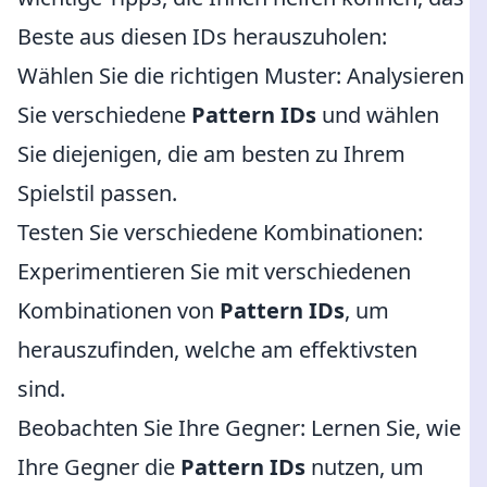
Beste aus diesen IDs herauszuholen:
Wählen Sie die richtigen Muster: Analysieren
Sie verschiedene
Pattern IDs
und wählen
Sie diejenigen, die am besten zu Ihrem
Spielstil passen.
Testen Sie verschiedene Kombinationen:
Experimentieren Sie mit verschiedenen
Kombinationen von
Pattern IDs
, um
herauszufinden, welche am effektivsten
sind.
Beobachten Sie Ihre Gegner: Lernen Sie, wie
Ihre Gegner die
Pattern IDs
nutzen, um