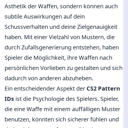
Ästhetik der Waffen, sondern können auch
subtile Auswirkungen auf dein
Schussverhalten und deine Zielgenauigkeit
haben. Mit einer Vielzahl von Mustern, die
durch Zufallsgenerierung entstehen, haben
Spieler die Möglichkeit, ihre Waffen nach
persönlichen Vorlieben zu gestalten und sich
dadurch von anderen abzuheben.
Ein entscheidender Aspekt der
CS2 Pattern
IDs
ist die Psychologie des Spielers. Spieler,
die eine Waffe mit einem auffälligen Muster
benutzen, könnten sich sicherer fühlen und