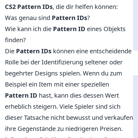
CS2 Pattern IDs
, die dir helfen können:
Was genau sind
Pattern IDs
?
Wie kann ich die
Pattern ID
eines Objekts
finden?
Die
Pattern IDs
können eine entscheidende
Rolle bei der Identifizierung seltener oder
begehrter Designs spielen. Wenn du zum
Beispiel ein Item mit einer speziellen
Pattern ID
hast, kann dies dessen Wert
erheblich steigern. Viele Spieler sind sich
dieser Tatsache nicht bewusst und verkaufen
ihre Gegenstände zu niedrigeren Preisen.