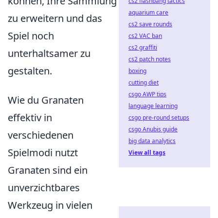
können, Ihre Sammlung
cs2 flashbang tactics
aquarium care
zu erweitern und das
cs2 save rounds
Spiel noch
cs2 VAC ban
cs2 graffiti
unterhaltsamer zu
cs2 patch notes
gestalten.
boxing
cutting diet
csgo AWP tips
Wie du Granaten
language learning
effektiv in
csgo pre-round setups
csgo Anubis guide
verschiedenen
big data analytics
Spielmodi nutzt
View all tags
Granaten sind ein
unverzichtbares
Werkzeug in vielen