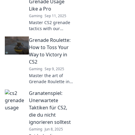
Grenade Usage
Like a Pro
Gaming
Sep 11, 2025
Master CS2 grenade
tactics with our
explosive strategies
Grenade Roulette:
guide! Elevate your
gameplay and
How to Toss Your
dominate the
Way to Victory in
battlefield like a pro.
CS2
Gaming
Sep 9, 2025
Master the art of
Grenade Roulette in
CS2! Discover tips
Granatenspiel:
and tricks to
dominate the
Unerwartete
battlefield and secure
Taktiken für CS2,
victory with explosive
die du nicht
strategies.
ignorieren solltest
Gaming
Jun 8, 2025