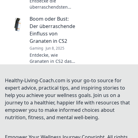
Entdecke die
überraschendsten
Taktiken für CS2, die
Boom oder Bust:
dein Spiel verändern!
Lass dir diese
Der überraschende
Geheimnisse nicht
Einfluss von
entgehen!
Granaten in CS2
Gaming
Jun 8, 2025
Entdecke, wie
Granaten in CS2 das
Spielgeschehen
revolutionieren –
Überraschungen und
Healthy-Living-Coach.com is your go-to source for
Taktiken, die du nicht
expert advice, practical tips, and inspiring stories to
verpassen darfst!
help you achieve your wellness goals. Join us on a
journey to a healthier, happier life with resources that
empower you to make informed choices about
nutrition, fitness, and mental well-being.
Empower Your Wellness Journey
Copyright. All rights