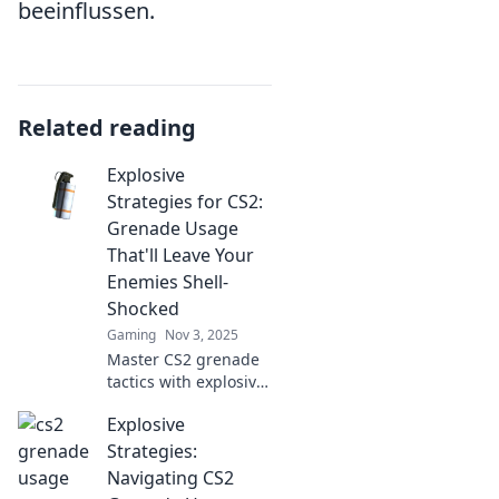
beeinflussen.
Related reading
Explosive
Strategies for CS2:
Grenade Usage
That'll Leave Your
Enemies Shell-
Shocked
Gaming
Nov 3, 2025
Master CS2 grenade
tactics with explosive
strategies that will
Explosive
leave your enemies in
shock. Unleash chaos
Strategies:
and dominate the
Navigating CS2
battlefield!