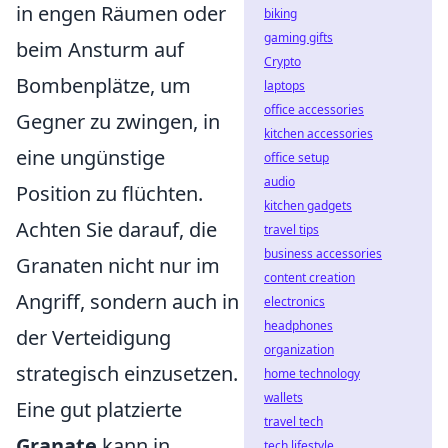
in engen Räumen oder
biking
gaming gifts
beim Ansturm auf
Crypto
Bombenplätze, um
laptops
office accessories
Gegner zu zwingen, in
kitchen accessories
eine ungünstige
office setup
audio
Position zu flüchten.
kitchen gadgets
Achten Sie darauf, die
travel tips
business accessories
Granaten nicht nur im
content creation
Angriff, sondern auch in
electronics
headphones
der Verteidigung
organization
strategisch einzusetzen.
home technology
wallets
Eine gut platzierte
travel tech
Granate
kann in
tech lifestyle