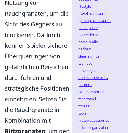
Nutzung von
lifestyle
Rauchgranaten, um die
travel accessories
gaming accessories
Sicht des Gegners zu
pet supplies
blockieren. Dadurch
home decor
home audio
können Spieler sichere
gadgets
Überquerungen von
cleaning tips
tech tips
gefährlichen Bereichen
fitness gear
durchführen und
audio accessories
parenting
strategische Positionen
car accessories
einnehmen. Setzen Sie
tech travel
fitness
die Rauchgranate in
tools
Kombination mit
laptop accessories
office organization
Blitzgranaten
, um den