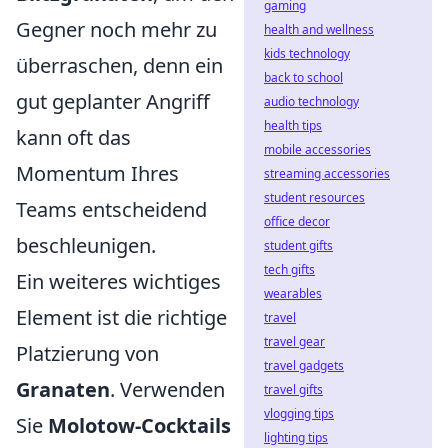
gaming
Gegner noch mehr zu
health and wellness
kids technology
überraschen, denn ein
back to school
gut geplanter Angriff
audio technology
health tips
kann oft das
mobile accessories
Momentum Ihres
streaming accessories
student resources
Teams entscheidend
office decor
beschleunigen.
student gifts
tech gifts
Ein weiteres wichtiges
wearables
Element ist die richtige
travel
travel gear
Platzierung von
travel gadgets
Granaten
. Verwenden
travel gifts
vlogging tips
Sie
Molotow-Cocktails
lighting tips