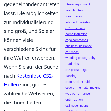
gegeneinander antreten
fitness equipment
search intent
lässt. Die Möglichkeiten
forex trading
zur Individualisierung
inbound marketing
cs2 crosshairs
sind groß, und Spieler
home insulation
können viele
csgo commands
business insurance
verschiedene Skins für
cs2 mpas
ihre Waffen erwerben.
wedding photography
road trips
Wenn Sie auf der Suche
cs2 pro settings
nach
Kostenlose CS2-
banking
csgo Ancient guide
Hüllen
sind, gibt es
csgo prime matchmaking
zahlreiche Webseiten,
web performance
optimization
die Ihnen helfen
cs2 nade lineups