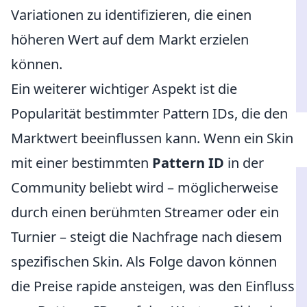
Variationen zu identifizieren, die einen
höheren Wert auf dem Markt erzielen
können.
Ein weiterer wichtiger Aspekt ist die
Popularität bestimmter Pattern IDs, die den
Marktwert beeinflussen kann. Wenn ein Skin
mit einer bestimmten
Pattern ID
in der
Community beliebt wird – möglicherweise
durch einen berühmten Streamer oder ein
Turnier – steigt die Nachfrage nach diesem
spezifischen Skin. Als Folge davon können
die Preise rapide ansteigen, was den Einfluss