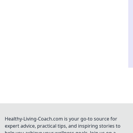
Healthy-Living-Coach.com is your go-to source for
expert advice, practical tips, and inspiring stories to