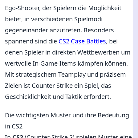
Ego-Shooter, der Spielern die Möglichkeit
bietet, in verschiedenen Spielmodi
gegeneinander anzutreten. Besonders
spannend sind die
CS2 Case Battles
, bei
denen Spieler in direkten Wettbewerben um
wertvolle In-Game-Items kämpfen können.
Mit strategischem Teamplay und präzisem
Zielen ist Counter Strike ein Spiel, das
Geschicklichkeit und Taktik erfordert.
Die wichtigsten Muster und ihre Bedeutung
in CS2
In
CS2
(Counter-Strike 2) spielen Muster eine