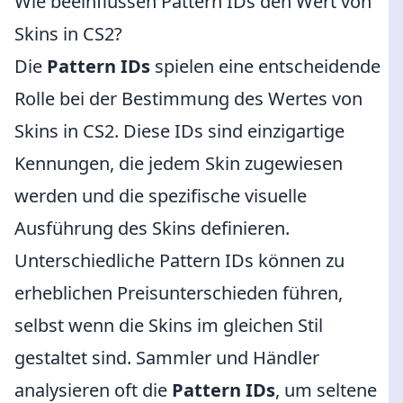
Wie beeinflussen Pattern IDs den Wert von
Skins in CS2?
Die
Pattern IDs
spielen eine entscheidende
Rolle bei der Bestimmung des Wertes von
Skins in CS2. Diese IDs sind einzigartige
Kennungen, die jedem Skin zugewiesen
werden und die spezifische visuelle
Ausführung des Skins definieren.
Unterschiedliche Pattern IDs können zu
erheblichen Preisunterschieden führen,
selbst wenn die Skins im gleichen Stil
gestaltet sind. Sammler und Händler
analysieren oft die
Pattern IDs
, um seltene