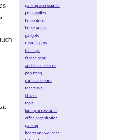
es
gaming accessories
pet supplies
s
home decor
home audio
gadgets
 auch
cleaning tips
tech tips
fitness gear
audio accessories
parenting
car accessories
tech travel
fitness
tools
 zu
laptop accessories
office organization
gaming
health and wellness