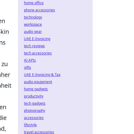
home office
phone accessories
technology
en
workspace
Skin
audio gear
UAE E-Invoicing
ins
tech reviews
tech accessories
AI APIs
 zu
gifts
aher
UAE E-Invoicing & Tax
audio equipment
heit
home gadgets
productivity
tech gadgets
hen
photography
die
accessories
lifestyle
nd,
travel accessories