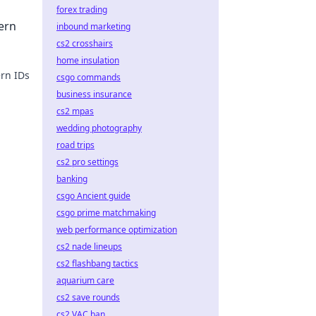
forex trading
ern
inbound marketing
cs2 crosshairs
home insulation
rn IDs
csgo commands
business insurance
kannst!
cs2 mpas
wedding photography
road trips
cs2 pro settings
banking
csgo Ancient guide
csgo prime matchmaking
web performance optimization
cs2 nade lineups
cs2 flashbang tactics
aquarium care
cs2 save rounds
cs2 VAC ban