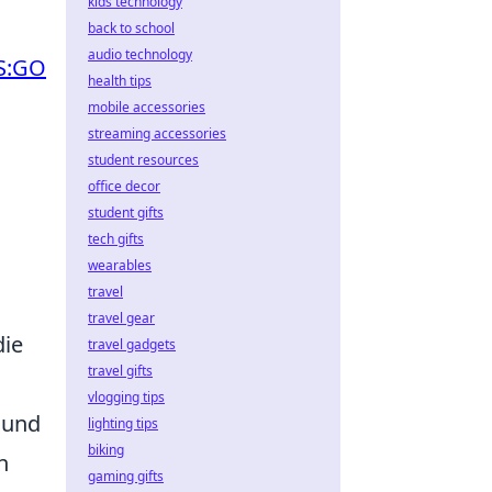
kids technology
back to school
audio technology
S:GO
health tips
mobile accessories
streaming accessories
student resources
office decor
student gifts
tech gifts
wearables
travel
travel gear
die
travel gadgets
travel gifts
vlogging tips
 und
lighting tips
biking
n
gaming gifts