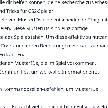
die dir helfen können, deine Recherche zu verbes
d Tricks für CS2-Spieler
seln von MusterIDs eine entscheidende Fähigkei
elen. Diese MusterIDs sind einzigartige
te des Spiels stehen. Um diese effektiv zu nutzen,
en Codes und deren Bedeutungen vertraut zu mac
lfen können:
iedenen MusterIDs, die im Spiel vorkommen.
Communities, um wertvolle Informationen zu
en Kommandozeilen-Befehlen, um MusterIDs
ools in Betracht ziehen, die dir beim Entschlüsseln