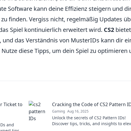
e Software kann deine Effizienz steigern und di
Ds zu finden. Vergiss nicht, regelmäßig Updates üb
as Spiel kontinuierlich erweitert wird.
CS2
bietet
 und das Verständnis von MusterIDs kann dir ei
. Nutze diese Tipps, um dein Spiel zu optimieren
r Ticket to
Cracking the Code of CS2 Pattern I
Gaming
Aug 16, 2025
Unlock the secrets of CS2 Pattern IDs!
Discover tips, tricks, and insights to ele
 IDs and
your game. Click to unravel the mystery
xpert tips