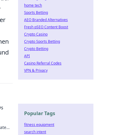
home tech
r
Sports Betting
er
AEO Branded Alternatives
Fresh pSEO Content Boost
Crypto Casino
nen
Crypto Sports Betting
Crypto Betting
 und
API
Casino Referral Codes
VPN & Privacy
Ds
Popular Tags
fitness equipment
vate
search intent
 now!