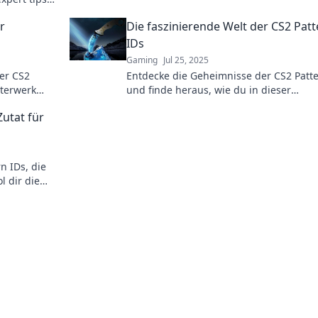
ow!
r
Die faszinierende Welt der CS2 Patt
IDs
Gaming
Jul 25, 2025
der CS2
Entdecke die Geheimnisse der CS2 Patte
terwerk
und finde heraus, wie du in dieser
k!
faszinierenden Welt der Skins glänzen 
Zutat für
n IDs, die
l dir die
m Spiel!