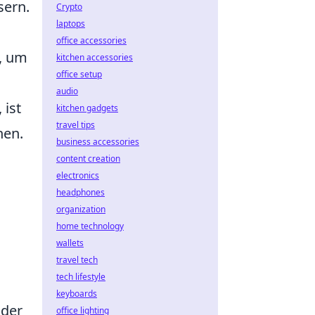
sern.
Crypto
laptops
office accessories
t, um
kitchen accessories
office setup
audio
 ist
kitchen gadgets
travel tips
hen.
business accessories
content creation
electronics
headphones
organization
home technology
wallets
travel tech
tech lifestyle
keyboards
 der
office lighting