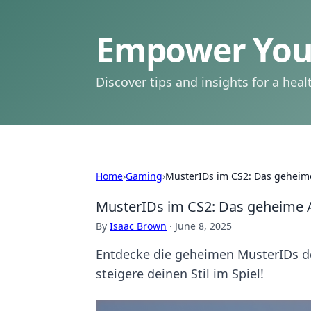
Empower Your
Discover tips and insights for a health
Home
›
Gaming
›
MusterIDs im CS2: Das geheim
MusterIDs im CS2: Das geheime 
By
Isaac Brown
·
June 8, 2025
Entdecke die geheimen MusterIDs de
steigere deinen Stil im Spiel!