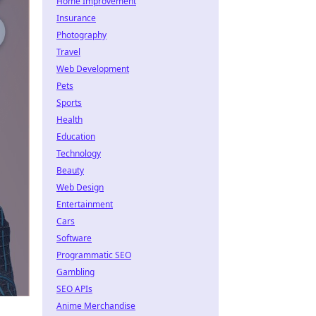
Home Improvement
Insurance
Photography
Travel
Web Development
Pets
Sports
Health
Education
Technology
Beauty
Web Design
Entertainment
Cars
Software
Programmatic SEO
Gambling
SEO APIs
Anime Merchandise