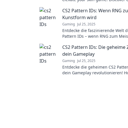
for the ultimate skin perfection n
CS2 Pattern IDs: Wenn RNG zu
Kunstform wird
Gaming
Jul 25, 2025
Entdecke die faszinierende Welt 
Pattern IDs – wenn RNG zum Meis
wird und jeder Skin zum Kunstwer
CS2 Pattern IDs: Die geheime 
dein Gameplay
Gaming
Jul 25, 2025
Entdecke die geheimen CS2 Patter
dein Gameplay revolutionieren! Ho
Tricks für den ultimativen Vorteil i